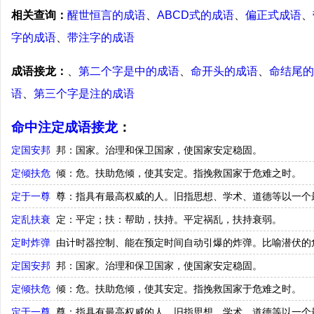
相关查询：
醒世恒言的成语
、
ABCD式的成语
、
偏正式成语
、
字的成语
、
带注字的成语
成语接龙：
、
第二个字是中的成语
、
命开头的成语
、
命结尾的
语
、
第三个字是注的成语
命中注定成语接龙
：
定国安邦
邦：国家。治理和保卫国家，使国家安定稳固。
定倾扶危
倾：危。扶助危倾，使其安定。指挽救国家于危难之时。
定于一尊
尊：指具有最高权威的人。旧指思想、学术、道德等以一个
定乱扶衰
定：平定；扶：帮助，扶持。平定祸乱，扶持衰弱。
定时炸弹
由计时器控制、能在预定时间自动引爆的炸弹。比喻潜伏的
定国安邦
邦：国家。治理和保卫国家，使国家安定稳固。
定倾扶危
倾：危。扶助危倾，使其安定。指挽救国家于危难之时。
定于一尊
尊：指具有最高权威的人。旧指思想、学术、道德等以一个