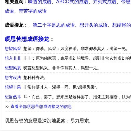
相关查询：
味道的成语
、
ABCD式的成语
、
并列式成语
、
带思
成语
、
带苦字的成语
成语接龙：
、
第二个字是思的成语
、
想开头的成语
、
想结尾的
瞑思苦想成语接龙
：
想望风采
想望：仰慕。风采：风度神采。非常仰慕其人，渴望一见。
想入非非
非非：原为佛家语，表示虚幻的境界。想到非常玄妙虚幻的
想望风褱
犹言想望风采。非常仰慕其人，渴望一见。
想方设法
想种种办法。
想望丰采
非常仰慕其人，渴望一同。见“想望风采”。
想当然耳
耳：而已，罢了。想来应是这样罢了。指凭主观推断，认为
>>
查看全部瞑思苦想成语接龙的信息
瞑思苦想的意思是深沉地思索；尽力思索。