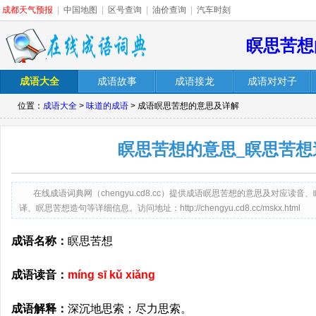
成都天气预报
|
中国地图
|
区号查询
|
油价查询
|
汽车时刻
瞑思苦想
成语大全
成语故事
成语接龙
成语对对子
位置：
成语大全
>
味道的成语
> 成语瞑思苦想的意思及详解
瞑思苦想的意思_瞑思苦想
在线成语词典网（chengyu.cd8.cc）提供成语瞑思苦想的意思及对应
译、瞑思苦想造句等详细信息。访问地址：http://chengyu.cd8.cc/mskx.html
成语名称：
瞑思苦想
成语读音：
míng sī kǔ xiǎng
成语解释：
深沉地思索；尽力思索。