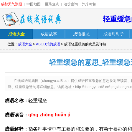
成都天气预报
|
中国地图
|
区号查询
|
油价查询
|
汽车时刻
轻重缓急
成语大全
成语故事
成语接龙
成语对对子
位置：
成语大全
>
ABCD式的成语
> 成语轻重缓急的意思及详解
轻重缓急的意思_轻重缓急
在线成语词典网（chengyu.cd8.cc）提供成语轻重缓急的意思及对应
译、轻重缓急造句等详细信息。访问地址：http://chengyu.cd8.cc/qingzhonghuanj
成语名称：
轻重缓急
成语读音：
qīng zhòng huǎn jí
成语解释：
指各种事情中有主要的和次要的，有急于要办的和