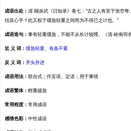
成语出处：
清·顾炎武《日知录》卷七：“古之人有至于张空
结其心乎？此又权于缓急轻重之间而为不得已之计也。”
成语造句：
事有轻重缓急，不能不从长计较哩。（清·岭南羽
近 义 词：
缓急轻重
、
有条不紊
反 义 词：
齐头并进
成语用法：
联合式；作宾语、定语；用于事情
成语繁体：
輕重緩急
常用程度：
常用成语
感情色彩：
中性成语