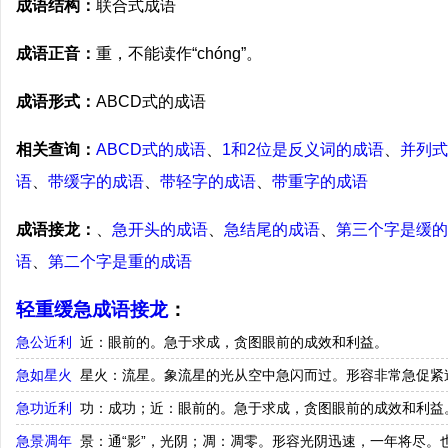
成语结构：
联合式成语
成语正音：
重，不能读作“chónɡ”。
成语形式：
ABCD式的成语
相关查询：
ABCD式的成语
、
1和2位是反义词的成语
、
并列式
语
、
带缓字的成语
、
带轻字的成语
、
带重字的成语
成语接龙：
、
急开头的成语
、
急结尾的成语
、
第三个字是缓的
语
、
第二个字是重的成语
轻重缓急成语接龙
：
急公近利
近：眼前的。急于求成，贪图眼前的成效和利益。
急如星火
星火：流星。象流星的光从空中急闪而过。形容非常急促紧
急功近利
功：成功；近：眼前的。急于求成，贪图眼前的成效和利益
急景凋年
景：通“影”，光阴；凋：凋零。形容光阴迅速，一年将尽。