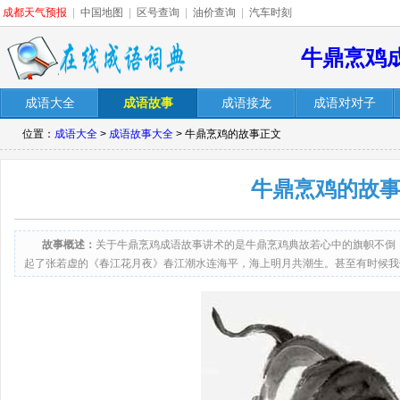
成都天气预报
|
中国地图
|
区号查询
|
油价查询
|
汽车时刻
牛鼎烹鸡
成语大全
成语故事
成语接龙
成语对对子
位置：
成语大全
>
成语故事大全
> 牛鼎烹鸡的故事正文
牛鼎烹鸡的故
故事概述：
关于牛鼎烹鸡成语故事讲术的是牛鼎烹鸡典故若心中的旗帜不倒
起了张若虚的《春江花月夜》春江潮水连海平，海上明月共潮生。甚至有时候我
十年河东，十年河西&rdquo；有生之年狭路相逢终不能幸免，手心忽然长出
&ldquo。