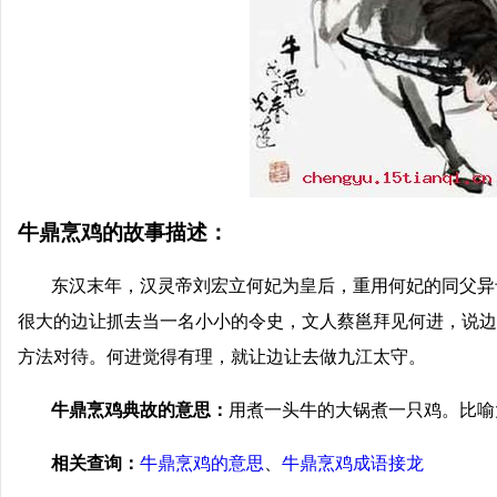
牛鼎烹鸡的故事描述：
东汉末年，汉灵帝刘宏立何妃为皇后，重用何妃的同父异
很大的边让抓去当一名小小的令史，文人蔡邕拜见何进，说边
方法对待。何进觉得有理，就让边让去做九江太守。
牛鼎烹鸡典故的意思：
用煮一头牛的大锅煮一只鸡。比喻
相关查询：
牛鼎烹鸡的意思
、
牛鼎烹鸡成语接龙