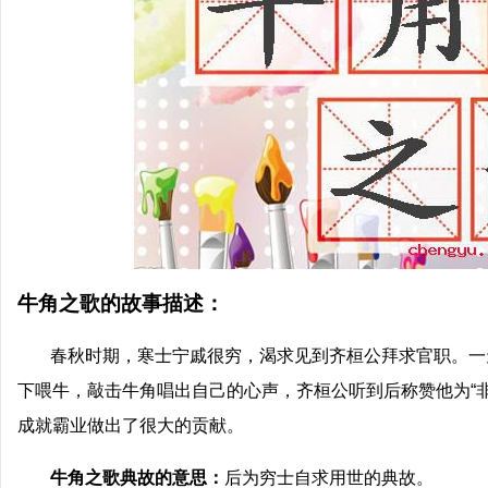
牛角之歌的故事描述：
春秋时期，寒士宁戚很穷，渴求见到齐桓公拜求官职。一
下喂牛，敲击牛角唱出自己的心声，齐桓公听到后称赞他为“
成就霸业做出了很大的贡献。
牛角之歌典故的意思：
后为穷士自求用世的典故。