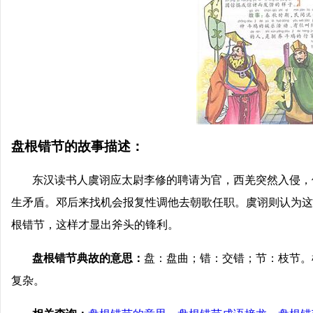
盘根错节的故事描述：
东汉读书人虞诩应太尉李修的聘请为官，西羌突然入侵，
生矛盾。邓后来找机会报复性调他去朝歌任职。虞诩则认为这
根错节，这样才显出斧头的锋利。
盘根错节典故的意思：
盘：盘曲；错：交错；节：枝节。
复杂。