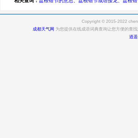
相关查询：
盘根错节的意思
、
盘根错节成语接龙
、
盘根错
Copyright © 2015-2022 cheng
成都天气网
为您提供在线成语词典查询让您方便的查找
逍遥