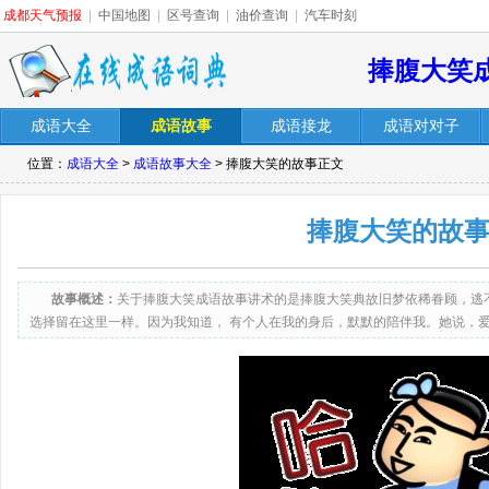
成都天气预报
|
中国地图
|
区号查询
|
油价查询
|
汽车时刻
捧腹大笑
成语大全
成语故事
成语接龙
成语对对子
位置：
成语大全
>
成语故事大全
> 捧腹大笑的故事正文
捧腹大笑的故
故事概述：
关于捧腹大笑成语故事讲术的是捧腹大笑典故旧梦依稀眷顾，逃
选择留在这里一样。因为我知道， 有个人在我的身后，默默的陪伴我。她说，
东西逝去了是不会在跑回来找你的，这可不是小孩子，玩太久了会自己一个人漫
有一些邂逅，会有一些精彩，但有时候你只能看着自己消瘦的背影，被灯光啦的