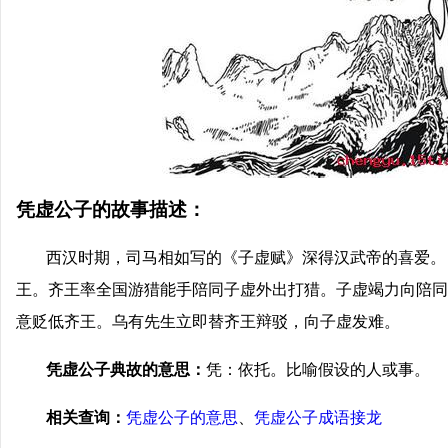
凭虚公子的故事描述：
西汉时期，司马相如写的《子虚赋》深得汉武帝的喜爱。
王。齐王率全国游猎能手陪同子虚外出打猎。子虚竭力向陪同
意贬低齐王。乌有先生立即替齐王辩驳，向子虚发难。
凭虚公子典故的意思：
凭：依托。比喻假设的人或事。
相关查询：
凭虚公子的意思
、
凭虚公子成语接龙