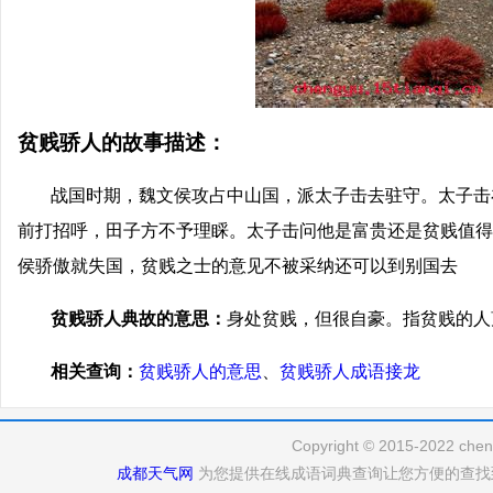
贫贱骄人的故事描述：
战国时期，魏文侯攻占中山国，派太子击去驻守。太子击
前打招呼，田子方不予理睬。太子击问他是富贵还是贫贱值得
侯骄傲就失国，贫贱之士的意见不被采纳还可以到别国去
贫贱骄人典故的意思：
身处贫贱，但很自豪。指贫贱的人
相关查询：
贫贱骄人的意思
、
贫贱骄人成语接龙
Copyright © 2015-2022 cheng
成都天气网
为您提供在线成语词典查询让您方便的查找