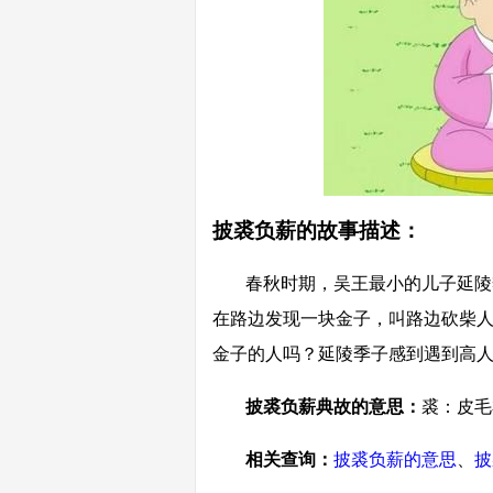
披裘负薪的故事描述：
春秋时期，吴王最小的儿子延陵
在路边发现一块金子，叫路边砍柴
金子的人吗？延陵季子感到遇到高
披裘负薪典故的意思：
裘：皮毛
相关查询：
披裘负薪的意思
、
披