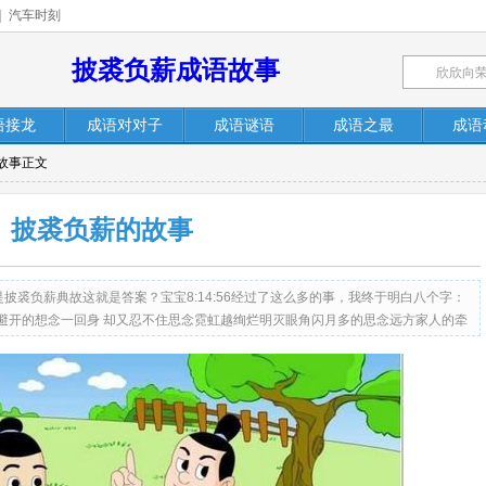
|
汽车时刻
披裘负薪成语故事
语接龙
成语对对子
成语谜语
成语之最
成语
故事正文
披裘负薪的故事
披裘负薪典故这就是答案？宝宝8:14:56经过了这么多的事，我终于明白八个字：
避开的想念一回身 却又忍不住思念霓虹越绚烂明灭眼角闪月多的思念远方家人的牵
不过中秋节一切就默默停在一家人的那一年知道发现自己逃离不来狂欢的全世界只
音乐怎么唱 听来都叫人心碎也许未来的一天我已经学会不过节我学会想念和你们在
就会默默停在一家人快乐的那天月圆的好无奈我怎么看都戒不掉思念当初那些画面
的全世界只好让回忆侵蚀心田一个人慢慢习惯所有情节有一份牵挂无论到了那里都