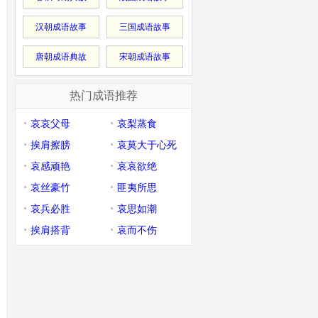
汉朝成语故事
三国成语故事
唐朝成语典故
宋朝成语故事
热门成语推荐
哀哀父母
哀梨蒸食
挨肩擦膀
哀莫大于心死
哀感顽艳
哀哀欲绝
哀丝豪竹
匪夷所思
哀兵必胜
哀思如潮
挨肩搭背
哀而不伤