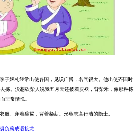
季子姬札经常出使各国，见识广博，名气很大。他出使齐国时
人去拣。没想砍柴人说我五月天还披着皮袄，背柴禾，像那种拣
人而非常惭愧。
衣服。穿着裘褐，背着柴薪。形容志高行洁的隐士。
裘负薪成语接龙