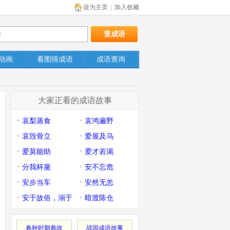
设为主页
加入收藏
|
动画
看图猜成语
成语查询
大家正看的成语故事
哀梨蒸食
哀鸿遍野
哀毁骨立
爱屋及乌
爱莫能助
爱才若渴
分我杯羹
安不忘危
安步当车
安然无恙
安于故俗，溺于
暗渡陈仓
旧闻
春秋时期典故
战国成语故事