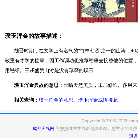
璞玉浑金的故事描述：
魏晋时期，在文学上有名气的“竹林七贤”之一的山涛，4
敬重有才学的嵇康，因工作调动想推荐嵇康去接替他的位置，
用嵇绍。王戎盛赞山涛是没有琢磨的璞玉
璞玉浑金典故的意思：
比喻天然美质，未加修饰。多用来
相关查询：
璞玉浑金的意思
、
璞玉浑金成语接龙
Copyright © 2015-2022 cheng
成都天气网
为您提供在线成语词典查询让您方便的查找
逍遥