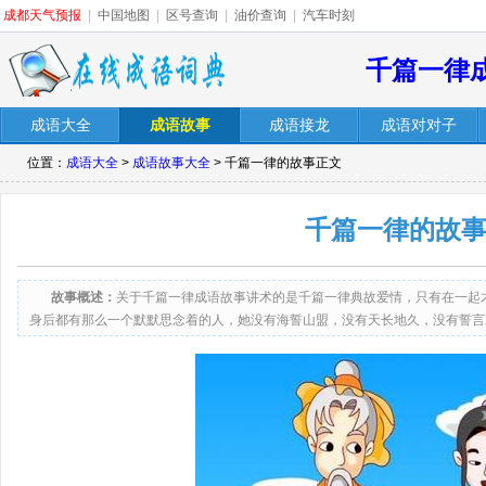
成都天气预报
|
中国地图
|
区号查询
|
油价查询
|
汽车时刻
千篇一律
成语大全
成语故事
成语接龙
成语对对子
位置：
成语大全
>
成语故事大全
> 千篇一律的故事正文
千篇一律的故
故事概述：
关于千篇一律成语故事讲术的是千篇一律典故爱情，只有在一起
身后都有那么一个默默思念着的人，她没有海誓山盟，没有天长地久，没有誓言
在人后，默默的关注，默默的支持，她可以在你不需要的时候独自相思，也可以
切，哪怕背叛了全世界，她—