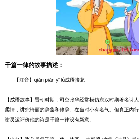
千篇一律的故事描述：
【注音】qiān piān yī lǜ成语接龙
【成语故事】晋朝时期，司空张华经常模仿东汉时期著名诗人
柔情，讲究绮丽的辞藻和修辞。在当时小有名气。但真正内行
谢灵运评价他的诗是千篇一律没有新意。