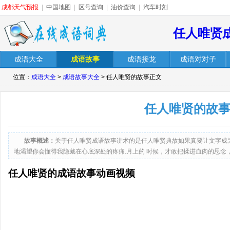
成都天气预报
|
中国地图
|
区号查询
|
油价查询
|
汽车时刻
任人唯贤
成语大全
成语故事
成语接龙
成语对对子
位置：
成语大全
>
成语故事大全
> 任人唯贤的故事正文
任人唯贤的故
故事概述：
关于任人唯贤成语故事讲术的是任人唯贤典故如果真要让文字成
地渴望你会懂得我隐藏在心底深处的疼痛.月上的 时候，才敢把揉进血肉的思念
干， 再回收到隐藏的地方安放，于日明浅薄的晨曦里，含着笑上路。在很久之
任人唯贤的成语故事动画视频
界。