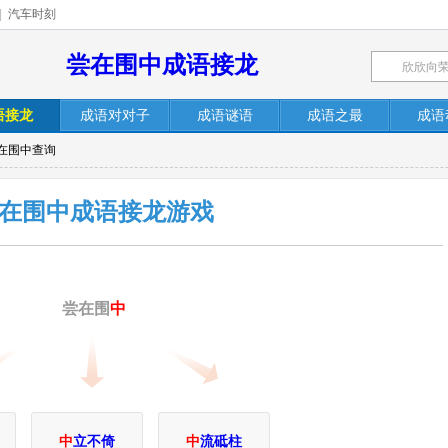
|
汽车时刻
尝在围中成语接龙
语接龙
成语对对子
成语谜语
成语之最
成语
尝在围中查询
在围中成语接龙游戏
尝在围
中
中
立不倚
中
流砥柱