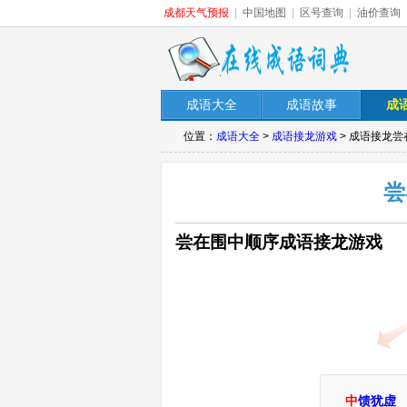
成都天气预报
|
中国地图
|
区号查询
|
油价查询
成语大全
成语故事
成
位置：
成语大全
>
成语接龙游戏
> 成语接龙
尝
尝在围中顺序成语接龙游戏
中
馈犹虚