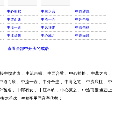
中心摇摇
中冓之言
中原逐鹿
中道而废
中流一壶
中外合璧
中流一壸
中风狂走
中流击枻
中江举帆
中心藏之
中途而废
查看全部中开头的成语
中馈犹虚 、中流击楫 、中西合璧 、中心摇摇 、中冓之言 、
中道而废 、中流一壶 、中外合璧 、中庸之道 、中流底柱 、中
外驰名 、中郎有女 、中江举帆 、中心藏之 、中途而废;点击上
语接龙游戏，生僻字用同音字代替；