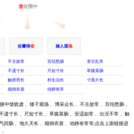
尝
在围中
佐饔得
尝
矮人观
场
不主故常
百结愁肠
变古乱常
不遗寸长
尺短寸长
草腹菜肠
触类而长
村生泊长
寸善片长
颠倒衣裳
动静有常
中馈犹虚 、矮子观场 、博采众长 、不主故常 、百结愁肠 、
不遗寸长 、尺短寸长 、草腹菜肠 、安适如常 、出没不常 、触
荡气回肠 、地久天长 、颠倒衣裳 、动静有常等;点击上面链接进
戏；