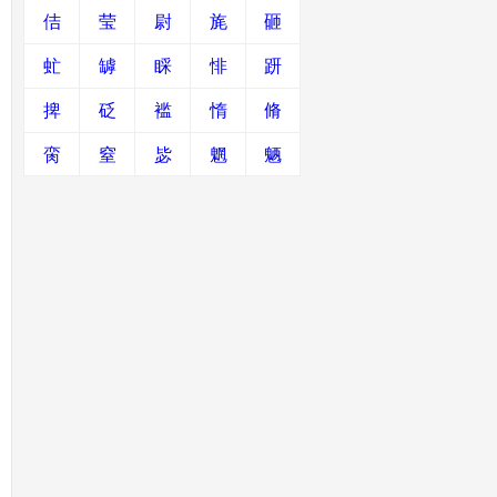
佶
莹
尉
旄
砸
虻
罅
睬
悱
趼
捭
砭
褴
惰
脩
脔
窒
毖
魍
魉