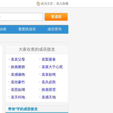
设为主页
加入收藏
|
动画
看图猜成语
成语查询
大家在查的成语接龙
哀哀父母
哀梨蒸食
挨肩擦膀
哀莫大于心死
哀感顽艳
哀哀欲绝
哀丝豪竹
哀兵必胜
哀思如潮
挨肩搭背
哀天叫地
哀感天地
带有*字的成语接龙