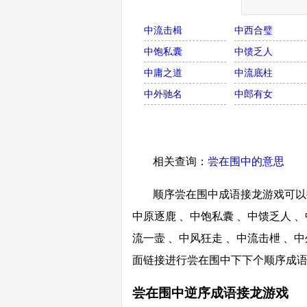
中流击楫
中西合璧
中饱私囊
中馈乏人
中庸之道
中流底柱
中外驰名
中郎有女
相关查询：
尝在围中的意思
顺序尝在围中成语接龙游戏可以接
中原逐鹿 、中饱私囊 、中馈乏人 、
流一壸 、中风狂走 、中流击枻 、中
面链接进行尝在围中下下个顺序成
尝在围中逆序成语接龙游戏