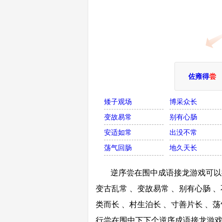
佐雍得
尝
矮子观场
博采众长
变故易常
别有心肠
安适如常
出没不常
荡气回肠
地久天长
逆序尝在围中成语接龙游戏可以接
变古乱常 、变故易常 、别有心肠 、
类而长 、村生泊长 、寸善片长 、
行尝在围中下下个逆序成语接龙游