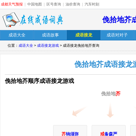
成都天气预报
|
中国地图
|
区号查询
|
油价查询
|
汽车时刻
俛拾地芥
成语大全
成语故事
成语接龙
成语对对子
位置：
成语大全
>
成语接龙游戏
> 成语接龙俛拾地芥查询
俛拾地芥成语接龙
俛拾地芥顺序成语接龙游戏
俛拾地
芥
芥
纳须弥
戒
备森严