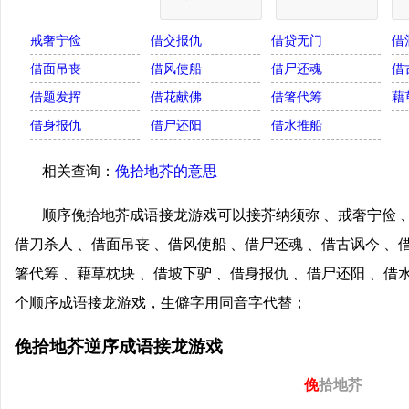
戒奢宁俭
借交报仇
借贷无门
借
借面吊丧
借风使船
借尸还魂
借
借题发挥
借花献佛
借箸代筹
藉
借身报仇
借尸还阳
借水推船
相关查询：
俛拾地芥的意思
顺序俛拾地芥成语接龙游戏可以接芥纳须弥 、戒奢宁俭 、
借刀杀人 、借面吊丧 、借风使船 、借尸还魂 、借古讽今 、
箸代筹 、藉草枕块 、借坡下驴 、借身报仇 、借尸还阳 、
个顺序成语接龙游戏，生僻字用同音字代替；
俛拾地芥逆序成语接龙游戏
俛
拾地芥