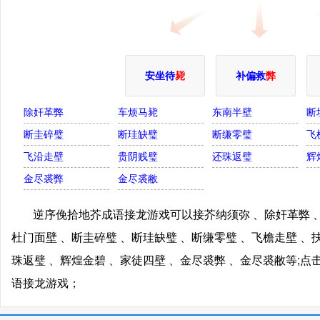
安坐待
毙
补偏救
弊
除奸革弊
车烦马毙
东南半壁
断
断圭碎璧
断珪缺璧
断缣零璧
飞
飞沿走壁
贵阴贱璧
还珠返璧
辉
金尽裘弊
金尽裘敝
逆序俛拾地芥成语接龙游戏可以接芥纳须弥 、除奸革弊 、
杜门面壁 、断圭碎璧 、断珪缺璧 、断缣零璧 、飞檐走壁 、
珠返璧 、辉煌金碧 、家徒四壁 、金尽裘弊 、金尽裘敝等;
语接龙游戏；