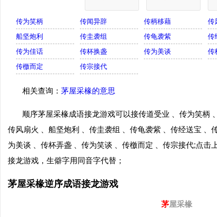
传为笑柄
传闻异辞
传柄移藉
传
船坚炮利
传圭袭组
传龟袭紫
传
传为佳话
传杯换盏
传为美谈
传
传檄而定
传宗接代
相关查询：
茅屋采椽的意思
顺序茅屋采椽成语接龙游戏可以接传道受业 、传为笑柄 、
传风扇火 、船坚炮利 、传圭袭组 、传龟袭紫 、传经送宝 、
为美谈 、传杯弄盏 、传为笑谈 、传檄而定 、传宗接代;点
接龙游戏，生僻字用同音字代替；
茅屋采椽逆序成语接龙游戏
茅
屋采椽