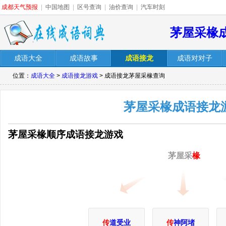
成都天气预报
|
中国地图
|
区号查询
|
油价查询
|
汽车时刻
茅屋采椽
成语大全
成语故事
成语接龙
成语对对子
位置：
成语大全
>
成语接龙游戏
> 成语接龙茅屋采椽查询
茅屋采椽成语接龙
茅屋采椽顺序成语接龙游戏
茅屋采
椽
传
道受业
传
神阿堵