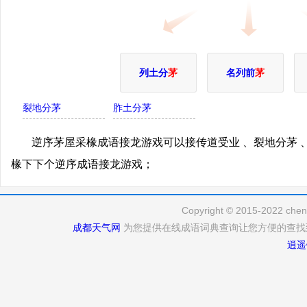
列土分
茅
名列前
茅
裂地分茅
胙土分茅
逆序茅屋采椽成语接龙游戏可以接传道受业 、裂地分茅 
椽下下个逆序成语接龙游戏；
Copyright © 2015-2022 cheng
成都天气网
为您提供在线成语词典查询让您方便的查找
逍遥