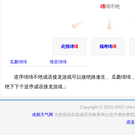
绵
绵不绝
此恨绵
绵
福寿绵
绵
瓜瓞绵绵
情意绵绵
逆序绵绵不绝成语接龙游戏可以接绝路逢生 、瓜瓞绵绵 
绝下下个逆序成语接龙游戏；
Copyright © 2015-2022 cheng
成都天气网
为您提供在线成语词典查询让您方便的查找
逍遥