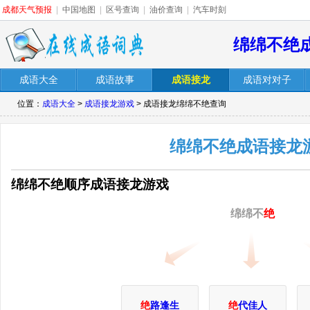
成都天气预报
|
中国地图
|
区号查询
|
油价查询
|
汽车时刻
绵绵不绝
成语大全
成语故事
成语接龙
成语对对子
位置：
成语大全
>
成语接龙游戏
> 成语接龙绵绵不绝查询
绵绵不绝成语接龙
绵绵不绝顺序成语接龙游戏
绵绵不
绝
绝
路逢生
绝
代佳人