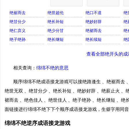
绝裾而去
绝世超伦
绝口不道
绝
绝甘分少
绝长补短
绝妙好辞
绝
绝仁弃义
绝少分甘
绝裙而去
绝
绝子绝孙
绝长继短
绝长续短
绝
查看全部绝开头的成
相关查询：
绵绵不绝的意思
顺序绵绵不绝成语接龙游戏可以接绝路逢生 、绝裾而去 、
绝世无双 、绝甘分少 、绝长补短 、绝妙好辞 、绝薪止火 、
裙而去 、绝色佳人 、绝世佳人 、绝子绝孙 、绝长继短 、绝
面链接进行绵绵不绝下下个顺序成语接龙游戏，生僻字用同音
绵绵不绝逆序成语接龙游戏