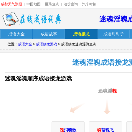
成都天气预报
|
中国地图
|
区号查询
|
油价查询
|
汽车时刻
迷魂淫魄
成语大全
成语故事
成语接龙
成语对对子
位置：
成语大全
>
成语接龙游戏
> 成语接龙迷魂淫魄查询
迷魂淫魄成语接龙
迷魂淫魄顺序成语接龙游戏
迷魂淫
魄
魄
消魂散
魄
荡魂飞