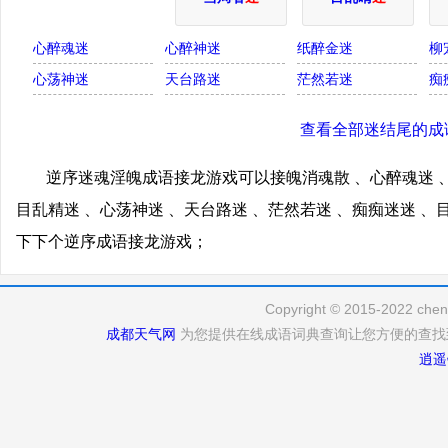
心醉魂迷
心醉神迷
纸醉金迷
柳
心荡神迷
天台路迷
茫然若迷
痴
查看全部迷结尾的成
逆序迷魂淫魄成语接龙游戏可以接魄消魂散 、心醉魂迷 、
目乱精迷 、心荡神迷 、天台路迷 、茫然若迷 、痴痴迷迷 
下下个逆序成语接龙游戏；
Copyright © 2015-2022 cheng
成都天气网
为您提供在线成语词典查询让您方便的查找
逍遥