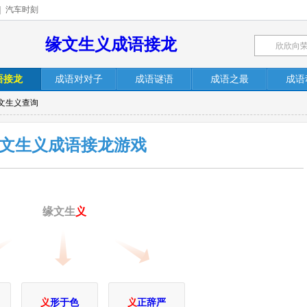
|
汽车时刻
缘文生义成语接龙
语接龙
成语对对子
成语谜语
成语之最
成语
缘文生义查询
文生义成语接龙游戏
缘文生
义
义
形于色
义
正辞严