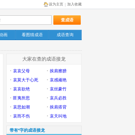
设为主页
加入收藏
|
动画
看图猜成语
成语查询
大家在查的成语接龙
哀哀父母
挨肩擦膀
哀莫大于心死
哀感顽艳
哀哀欲绝
哀丝豪竹
匪夷所思
哀兵必胜
哀思如潮
挨肩搭背
哀而不伤
哀天叫地
带有*字的成语接龙