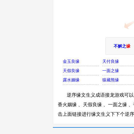
不解之
缘
金玉良缘
天付良缘
天假良缘
一面之缘
露水姻缘
猿藏熊缘
逆序缘文生义成语接龙游戏可以接
香火姻缘 、天假良缘 、一面之缘 、
击上面链接进行缘文生义下下个逆