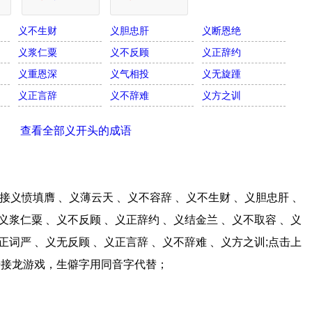
义不生财
义胆忠肝
义断恩绝
义浆仁粟
义不反顾
义正辞约
义重恩深
义气相投
义无旋踵
义正言辞
义不辞难
义方之训
查看全部义开头的成语
义愤填膺 、义薄云天 、义不容辞 、义不生财 、义胆忠肝 、
义浆仁粟 、义不反顾 、义正辞约 、义结金兰 、义不取容 、义
正词严 、义无反顾 、义正言辞 、义不辞难 、义方之训;点击上
语接龙游戏，生僻字用同音字代替；