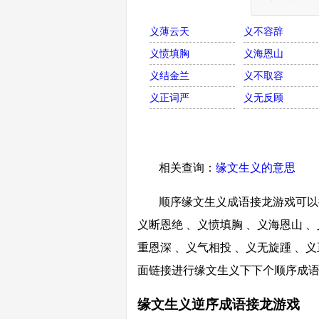
义薄云天
义不容辞
义愤填胸
义海恩山
义结金兰
义不取容
义正词严
义无反顾
相关查询：
缘文生义的意思
顺序缘文生义成语接龙游戏可以接
义断恩绝 、义愤填胸 、义海恩山 、
重恩深 、义气相投 、义无旋踵 、义
面链接进行缘文生义下下个顺序成
缘文生义逆序成语接龙游戏