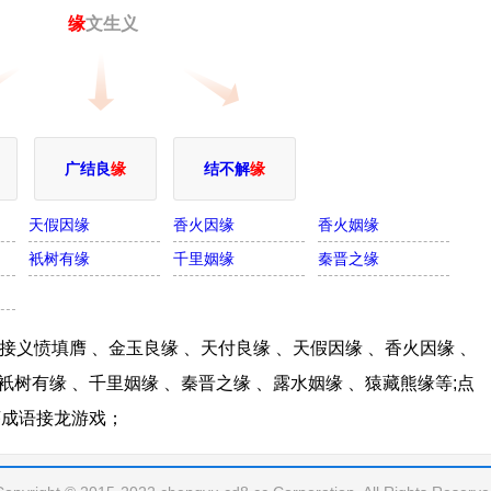
缘
文生义
广结良
缘
结不解
缘
天假因缘
香火因缘
香火姻缘
衹树有缘
千里姻缘
秦晋之缘
义愤填膺 、金玉良缘 、天付良缘 、天假因缘 、香火因缘 、
衹树有缘 、千里姻缘 、秦晋之缘 、露水姻缘 、猿藏熊缘等;点
序成语接龙游戏；