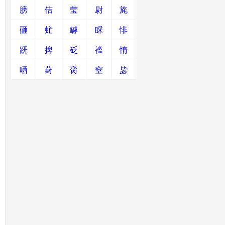
膀
佶
莹
尉
旄
砸
虻
罅
睬
悱
趼
捭
砭
褴
惰
哂
葑
脔
窒
毖