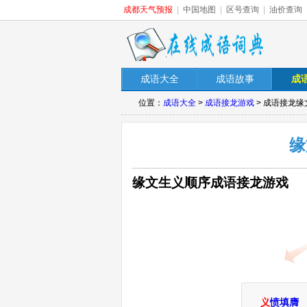
成都天气预报
|
中国地图
|
区号查询
|
油价查询
成语大全
成语故事
成
位置：
成语大全
>
成语接龙游戏
> 成语接龙
缘
缘文生义顺序成语接龙游戏
义
愤填膺