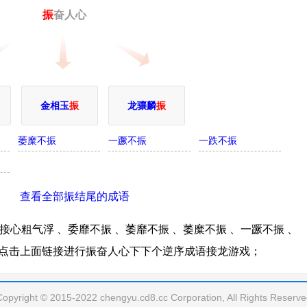
振
奋人心
金相玉
振
龙骧麟
振
萎糜不振
一蹶不振
一跌不振
查看全部振结尾的成语
心粗气浮 、委靡不振 、萎靡不振 、萎糜不振 、一蹶不振 、
等;点击上面链接进行振奋人心下下个逆序成语接龙游戏；
Copyright © 2015-2022 chengyu.cd8.cc Corporation, All Rights Reserve