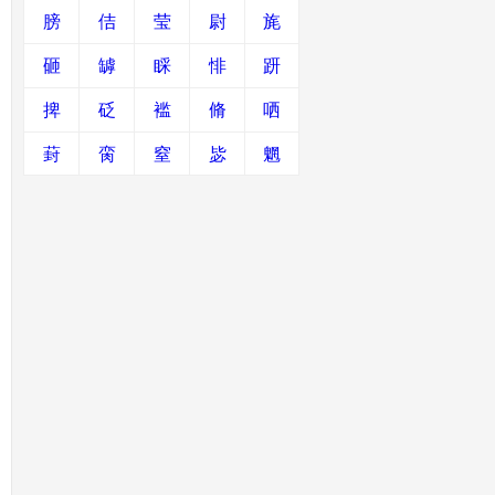
膀
佶
莹
尉
旄
砸
罅
睬
悱
趼
捭
砭
褴
脩
哂
葑
脔
窒
毖
魍