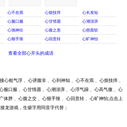
心不在焉
心烦技痒
心长发短
心服口服
心甘情愿
心潮澎湃
心弛神往
心腹之患
心慈面软
心狠手辣
心回意转
心旷神怡
查看全部心开头的成语
心粗气浮 、心谤腹非 、心到神知 、心不在焉 、心烦技痒 、
心服口服 、心甘情愿 、心潮澎湃 、心浮气躁 、心高气傲 、心
广体胖 、心腹之交 、心狠手辣 、心回意转 、心旷神怡;点击上
语接龙游戏，生僻字用同音字代替；