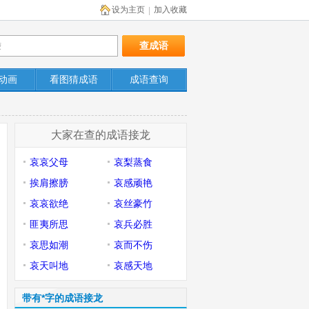
设为主页
加入收藏
|
动画
看图猜成语
成语查询
大家在查的成语接龙
哀哀父母
哀梨蒸食
挨肩擦膀
哀感顽艳
哀哀欲绝
哀丝豪竹
匪夷所思
哀兵必胜
哀思如潮
哀而不伤
哀天叫地
哀感天地
带有*字的成语接龙