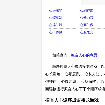
心谤腹非
心到神知
心烦意乱
心长力短
心浮气躁
心高气傲
心广体胖
心腹之交
相关查询：
振奋人心的意思
顺序振奋人心成语接龙游戏可以接
心长发短 、心烦意乱 、心长力短 、
弛神往 、心腹之患 、心慈面软 、心
面链接进行振奋人心下下个顺序成
振奋人心逆序成语接龙游戏