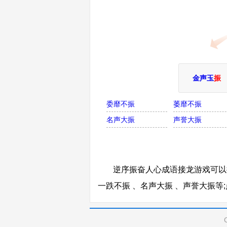
金声玉
振
委靡不振
萎靡不振
名声大振
声誉大振
逆序振奋人心成语接龙游戏可以接
一跌不振 、名声大振 、声誉大振