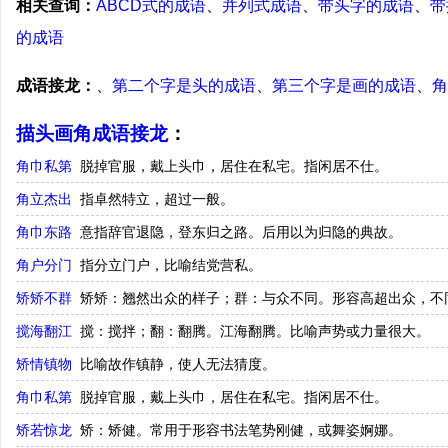
相关查询：
ABCD式的成语
、
并列式成语
、
带头字的成语
、
带
的成语
成语接龙：
、
第二个字是头的成语
、
第三个字是画的成语
、
角
描头画角成语接龙
：
角巾私第
脱掉官服，戴上头巾，居住在私宅。指闲居不仕。
角立杰出
指卓然特立，超过一般。
角巾东路
意指辞官退隐，登东归之路。后用以为归隐的典故。
角户分门
指分立门户，比喻结党营私。
矫矫不群
矫矫：翘然出众的样子；群：与众不同。形容高超出众，不
搅海翻江
搅：搅拌；翻：翻腾。江海翻腾。比喻声势或力量很大。
矫情镇物
比喻故作镇静，使人无法猜度。
角巾私第
脱掉官服，戴上头巾，居住在私宅。指闲居不仕。
矫若惊龙
矫：矫健。常用于形容书法笔势刚健，或舞姿婀娜。