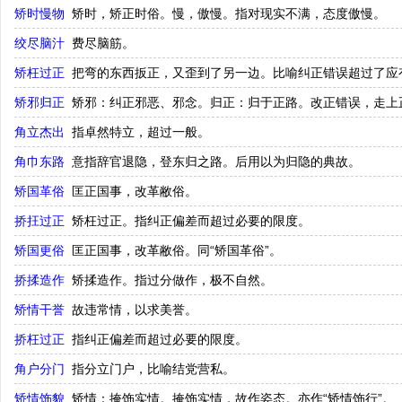
矫时慢物
矫时，矫正时俗。慢，傲慢。指对现实不满，态度傲慢。
绞尽脑汁
费尽脑筋。
矫枉过正
把弯的东西扳正，又歪到了另一边。比喻纠正错误超过了应
矫邪归正
矫邪：纠正邪恶、邪念。归正：归于正路。改正错误，走上
角立杰出
指卓然特立，超过一般。
角巾东路
意指辞官退隐，登东归之路。后用以为归隐的典故。
矫国革俗
匡正国事，改革敝俗。
挢抂过正
矫枉过正。指纠正偏差而超过必要的限度。
矫国更俗
匡正国事，改革敝俗。同“矫国革俗”。
挢揉造作
矫揉造作。指过分做作，极不自然。
矫情干誉
故违常情，以求美誉。
挢枉过正
指纠正偏差而超过必要的限度。
角户分门
指分立门户，比喻结党营私。
矫情饰貌
矫情：掩饰实情。掩饰实情，故作姿态。亦作“矫情饰行”。