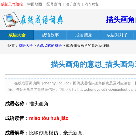
成都天气预报
|
中国地图
|
区号查询
|
油价查询
|
汽车时刻
描头画角
成语大全
成语故事
成语接龙
成语对对子
位置：
成语大全
>
ABCD式的成语
> 成语描头画角的意思及详解
描头画角的意思_描头画角
在线成语词典网（chengyu.cd8.cc）提供成语描头画角的意思及对应
译、描头画角造句等详细信息。访问地址：http://chengyu.cd8.cc/miaotouhuajiao
成语名称：
描头画角
成语读音：
miáo tóu huà jiǎo
成语解释：
比喻刻意模仿，毫无新意。