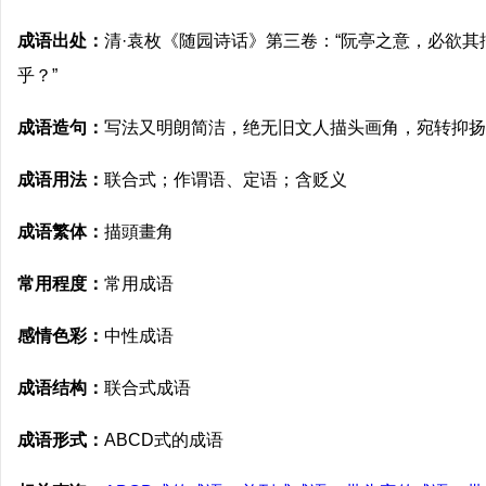
成语出处：
清·袁枚《随园诗话》第三卷：“阮亭之意，必欲
乎？”
成语造句：
写法又明朗简洁，绝无旧文人描头画角，宛转抑扬
成语用法：
联合式；作谓语、定语；含贬义
成语繁体：
描頭畫角
常用程度：
常用成语
感情色彩：
中性成语
成语结构：
联合式成语
成语形式：
ABCD式的成语