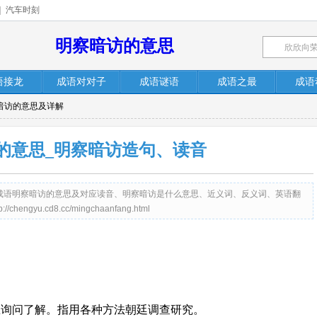
|
汽车时刻
明察暗访的意思
语接龙
成语对对子
成语谜语
成语之最
成语
察暗访的意思及详解
的意思_明察暗访造句、读音
c）提供成语明察暗访的意思及对应读音、明察暗访是什么意思、近义词、反义词、英语翻
yu.cd8.cc/mingchaanfang.html
里询问了解。指用各种方法朝廷调查研究。