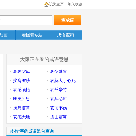
设为主页
加入收藏
|
动画
看图猜成语
成语查询
大家正在看的成语意思
哀哀父母
哀梨蒸食
挨肩擦膀
哀莫大于心死
哀感顽艳
哀丝豪竹
匪夷所思
哀兵必胜
挨肩搭背
哀而不伤
哀感天地
挨山塞海
带有*字的成语造句查询