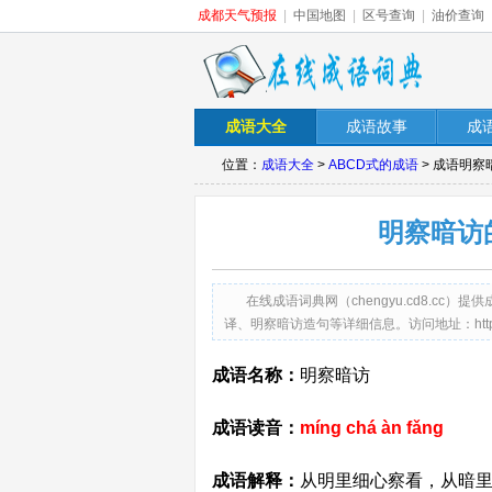
成都天气预报
|
中国地图
|
区号查询
|
油价查询
成语大全
成语故事
成
位置：
成语大全
>
ABCD式的成语
> 成语明
明察暗访
在线成语词典网（chengyu.cd8.c
译、明察暗访造句等详细信息。访问地址：http://cheng
成语名称：
明察暗访
成语读音：
míng chá àn fǎng
成语解释：
从明里细心察看，从暗