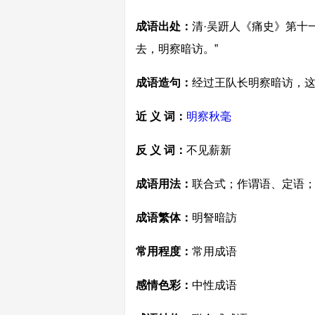
成语出处：
清·吴趼人《痛史》第十
去，明察暗访。”
成语造句：
经过王队长明察暗访，
近 义 词：
明察秋毫
反 义 词：
不见薪新
成语用法：
联合式；作谓语、定语
成语繁体：
明詧暗訪
常用程度：
常用成语
感情色彩：
中性成语