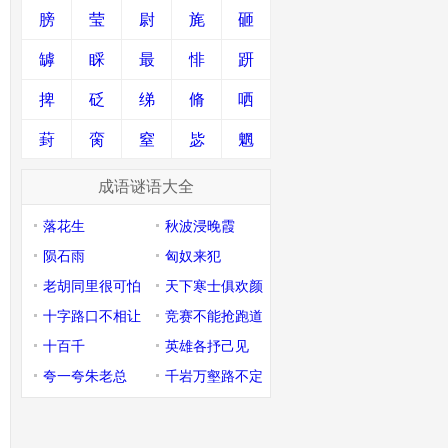
膀
莹
尉
旄
砸
罅
睬
最
悱
趼
捭
砭
绨
脩
哂
葑
脔
窒
毖
魍
成语谜语大全
落花生
秋波浸晚霞
陨石雨
匈奴来犯
老胡同里很可怕
天下寒士俱欢颜
十字路口不相让
竞赛不能抢跑道
十百千
英雄各抒己见
夸一夸朱老总
千岩万壑路不定