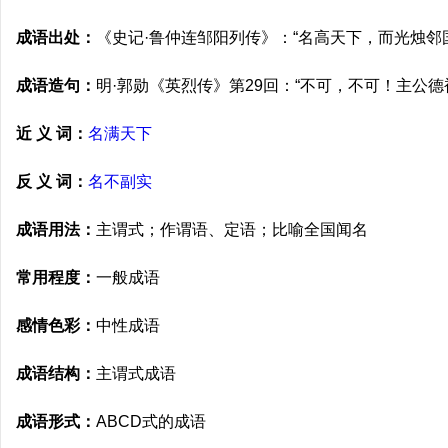
成语出处：
《史记·鲁仲连邹阳列传》：“名高天下，而光烛邻
成语造句：
明·郭勋《英烈传》第29回：“不可，不可！主公
近 义 词：
名满天下
反 义 词：
名不副实
成语用法：
主谓式；作谓语、定语；比喻全国闻名
常用程度：
一般成语
感情色彩：
中性成语
成语结构：
主谓式成语
成语形式：
ABCD式的成语