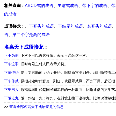
相关查询：
ABCD式的成语
、
主谓式成语
、
带下字的成语
、
带
的成语
成语接龙：
、
下开头的成语
、
下结尾的成语
、
名开头的成语
、
语
、
第二个字是高的成语
名高天下成语接龙
：
下不为例
下次不可以再这样做。表示只通融这一次。
下车泣罪
旧时称君主对人民表示关切。
下车伊始
伊：文言助词；始：开始。旧指新官刚到任。现比喻带着工
下车作威
原指封建时代官吏一到任，就显示威风，严办下属。后泛指
下里巴人
原指战国时代楚国民间流行的一种歌曲。比喻通俗的文学艺
下阪走丸
阪：斜坡；丸：弹丸。在斜坡上往下滚弹丸。比喻说话敏捷
>>
查看全部名高天下成语接龙的信息