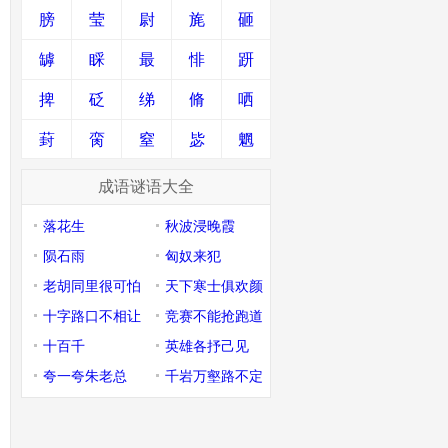
膀
莹
尉
旄
砸
罅
睬
最
悱
趼
捭
砭
绨
脩
哂
葑
脔
窒
毖
魍
成语谜语大全
落花生
秋波浸晚霞
陨石雨
匈奴来犯
老胡同里很可怕
天下寒士俱欢颜
十字路口不相让
竞赛不能抢跑道
十百千
英雄各抒己见
夸一夸朱老总
千岩万壑路不定