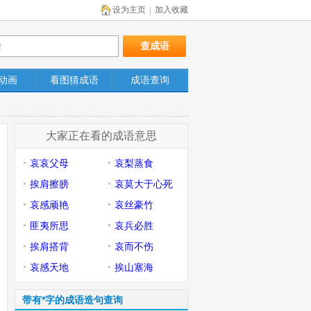
设为主页
加入收藏
|
动画
看图猜成语
成语查询
大家正在看的成语意思
哀哀父母
哀梨蒸食
挨肩擦膀
哀莫大于心死
哀感顽艳
哀丝豪竹
匪夷所思
哀兵必胜
挨肩搭背
哀而不伤
哀感天地
挨山塞海
带有*字的成语造句查询