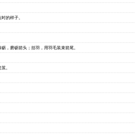
点时的样子。
镞砺，磨砺箭头；括羽，用羽毛装束箭尾。
老茧。