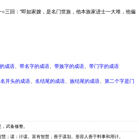
一○三回：“即如家嫂，是名门世族，他本族家进士一大堆，他偏
的成语
、
带名字的成语
、
带族字的成语
、
带门字的成语
、
名开头的成语
、
名结尾的成语
、
族结尾的成语
、
第二个字是门
足，武备修整。
智慧；谋：计谋。富有智慧，善于谋划。形容人善于料事和用计。