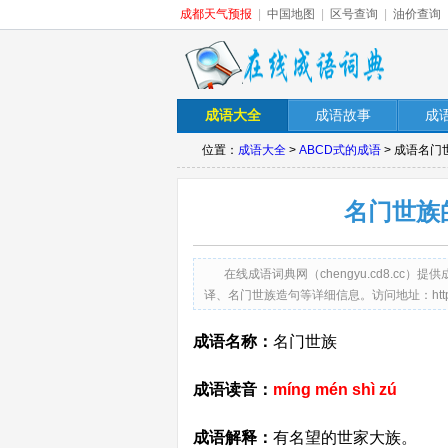
成都天气预报
|
中国地图
|
区号查询
|
油价查询
成语大全
成语故事
成
位置：
成语大全
>
ABCD式的成语
> 成语名
名门世族
在线成语词典网（chengyu.cd8.c
译、名门世族造句等详细信息。访问地址：http://cheng
成语名称：
名门世族
成语读音：
míng mén shì zú
成语解释：
有名望的世家大族。