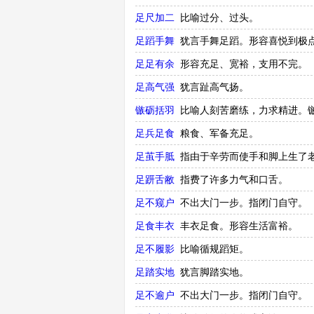
足尺加二
比喻过分、过头。
足蹈手舞
犹言手舞足蹈。形容喜悦到极
足足有余
形容充足、宽裕，支用不完。
足高气强
犹言趾高气扬。
镞砺括羽
比喻人刻苦磨练，力求精进。
足兵足食
粮食、军备充足。
足茧手胝
指由于辛劳而使手和脚上生了
足趼舌敝
指费了许多力气和口舌。
足不窥户
不出大门一步。指闭门自守。
足食丰衣
丰衣足食。形容生活富裕。
足不履影
比喻循规蹈矩。
足踏实地
犹言脚踏实地。
足不逾户
不出大门一步。指闭门自守。