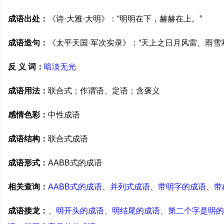
成语出处：
《诗·大雅·大明》：“明明在下，赫赫在上。”
成语造句：
《太平天国·军次实录》：“天上之日月风雷、雨雪
反 义 词：
暗淡无光
成语用法：
联合式；作谓语、定语；含褒义
感情色彩：
中性成语
成语结构：
联合式成语
成语形式：
AABB式的成语
相关查询：
AABB式的成语
、
并列式成语
、
带明字的成语
、
带
成语接龙：
、
明开头的成语
、
明结尾的成语
、
第二个字是明的