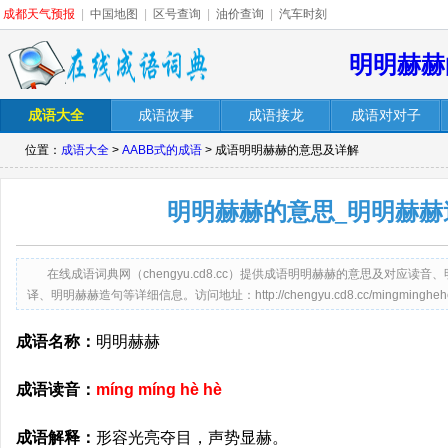
成都天气预报
|
中国地图
|
区号查询
|
油价查询
|
汽车时刻
明明赫赫
成语大全
成语故事
成语接龙
成语对对子
位置：
成语大全
>
AABB式的成语
> 成语明明赫赫的意思及详解
明明赫赫的意思_明明赫赫
在线成语词典网（chengyu.cd8.cc）提供成语明明赫赫的意思及对应
译、明明赫赫造句等详细信息。访问地址：http://chengyu.cd8.cc/mingminghehe
成语名称：
明明赫赫
成语读音：
míng míng hè hè
成语解释：
形容光亮夺目，声势显赫。