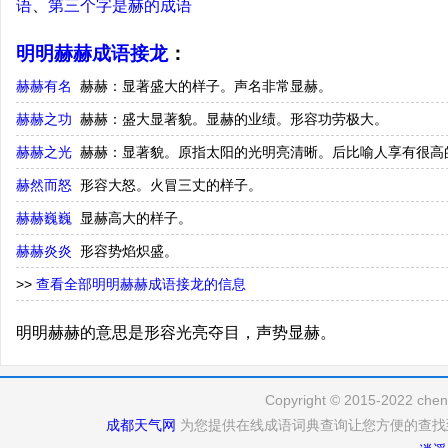
语
、
第三个字是赫的成语
明明赫赫成语接龙
：
赫赫有名
赫赫：显著盛大的样子。声名非常显赫。
赫赫之功
赫赫：盛大显著貌。显赫的业绩。形容功劳极大。
赫赫之光
赫赫：显著貌。原指太阳的光明亮清晰。后比喻人享有很高
赫然而怒
形容大怒。火冒三丈的样子。
赫赫巍巍
显赫高大的样子。
赫赫炎炎
形容势焰炽盛。
>>
查看全部明明赫赫成语接龙的信息
明明赫赫的意思是形容光亮夺目，声势显赫。
Copyright © 2015-2022 cheng
成都天气网
为您提供在线成语词典查询让您方便的查找