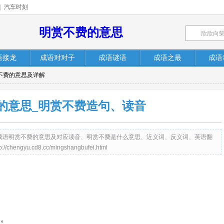
|
汽车时刻
明赏不费的意思
语接龙
成语对对子
成语谜语
成语之最
成语
赏不费的意思及详解
的意思_明赏不费造句、读音
c）提供成语明赏不费的意思及对应读音、明赏不费是什么意思、近义词、反义词、英语翻
yu.cd8.cc/mingshangbufei.html
物。