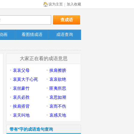
设为主页
加入收藏
|
动画
看图猜成语
成语查询
大家正在看的成语意思
哀哀父母
挨肩擦膀
哀莫大于心死
哀哀欲绝
哀丝豪竹
匪夷所思
哀兵必胜
哀思如潮
挨肩搭背
哀而不伤
哀天叫地
哀感天地
带有*字的成语造句查询