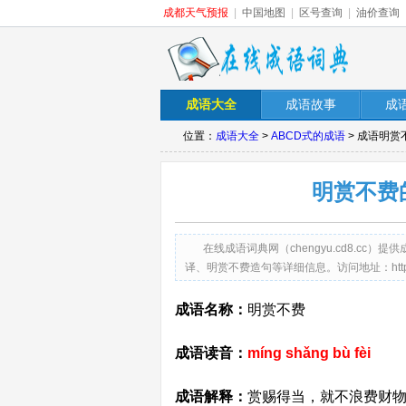
成都天气预报
|
中国地图
|
区号查询
|
油价查询
成语大全
成语故事
成
位置：
成语大全
>
ABCD式的成语
> 成语明
明赏不费
在线成语词典网（chengyu.cd8.c
译、明赏不费造句等详细信息。访问地址：http://cheng
成语名称：
明赏不费
成语读音：
míng shǎng bù fèi
成语解释：
赏赐得当，就不浪费财