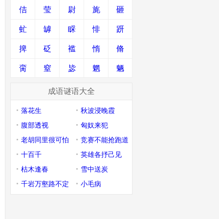
佶
莹
尉
旄
砸
虻
罅
睬
悱
趼
捭
砭
褴
惰
脩
脔
窒
毖
魍
魉
成语谜语大全
落花生
秋波浸晚霞
腹部透视
匈奴来犯
老胡同里很可怕
竞赛不能抢跑道
十百千
英雄各抒己见
枯木逢春
雪中送炭
千岩万壑路不定
小毛病