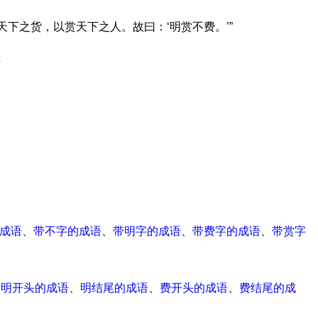
天下之货，以赏天下之人。故曰：‘明赏不费。’”
等
成语
、
带不字的成语
、
带明字的成语
、
带费字的成语
、
带赏字
、
明开头的成语
、
明结尾的成语
、
费开头的成语
、
费结尾的成