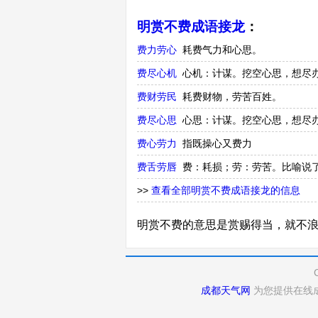
明赏不费成语接龙
：
费力劳心
耗费气力和心思。
费尽心机
心机：计谋。挖空心思，想尽
费财劳民
耗费财物，劳苦百姓。
费尽心思
心思：计谋。挖空心思，想尽
费心劳力
指既操心又费力
费舌劳唇
费：耗损；劳：劳苦。比喻说
>>
查看全部明赏不费成语接龙的信息
明赏不费的意思是赏赐得当，就不
成都天气网
为您提供在线