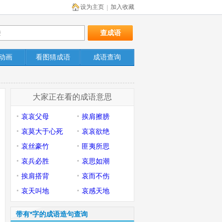
设为主页
加入收藏
|
动画
看图猜成语
成语查询
大家正在看的成语意思
哀哀父母
挨肩擦膀
哀莫大于心死
哀哀欲绝
哀丝豪竹
匪夷所思
哀兵必胜
哀思如潮
挨肩搭背
哀而不伤
哀天叫地
哀感天地
带有*字的成语造句查询