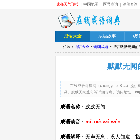
成都天气预报
|
中国地图
|
区号查询
|
油价查询
成语大全
成语故事
成
位置：
成语大全
>
晋朝成语
> 成语默默无闻的
默默无闻
在线成语词典网（chengyu.cd8.c
译、默默无闻造句等详细信息。访问地址：http://chen
成语名称：
默默无闻
成语读音：
mò mò wú wén
成语解释：
无声无息，没人知道。