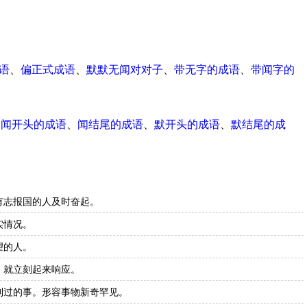
成语
、
偏正式成语
、
默默无闻对对子
、
带无字的成语
、
带闻字的
、
闻开头的成语
、
闻结尾的成语
、
默开头的成语
、
默结尾的成
有志报国的人及时奋起。
实情况。
望的人。
，就立刻起来响应。
到过的事。形容事物新奇罕见。