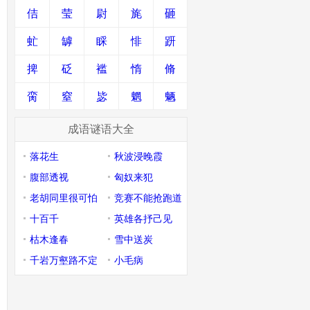
佶
莹
尉
旄
砸
虻
罅
睬
悱
趼
捭
砭
褴
惰
脩
脔
窒
毖
魍
魉
成语谜语大全
落花生
秋波浸晚霞
腹部透视
匈奴来犯
老胡同里很可怕
竞赛不能抢跑道
十百千
英雄各抒己见
枯木逢春
雪中送炭
千岩万壑路不定
小毛病