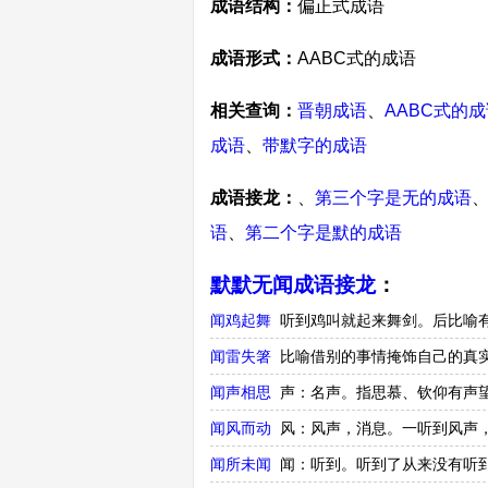
成语结构：
偏正式成语
成语形式：
AABC式的成语
相关查询：
晋朝成语
、
AABC式的
成语
、
带默字的成语
成语接龙：
、
第三个字是无的成语
语
、
第二个字是默的成语
默默无闻成语接龙
：
闻鸡起舞
听到鸡叫就起来舞剑。后比喻
闻雷失箸
比喻借别的事情掩饰自己的真
闻声相思
声：名声。指思慕、钦仰有声
闻风而动
风：风声，消息。一听到风声
闻所未闻
闻：听到。听到了从来没有听