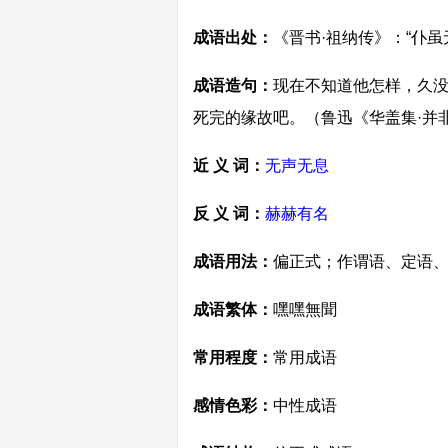
成语出处：
《晋书·祖纳传》：“仆
成语造句：
现在不知道他怎样，久
死完的缘故吧。（鲁迅《华盖集·并
近 义 词：
无声无息
反 义 词：
赫赫有名
成语用法：
偏正式；作谓语、定语
成语繁体：
嘿嘿無聞
常用程度：
常用成语
感情色彩：
中性成语