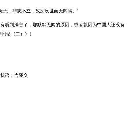
虽无无，非志不立，故疾没世而无闻焉。”
没有听到消息了，那默默无闻的原因，或者就因为中国人还没有
非闲话（二）》）
、状语；含褒义