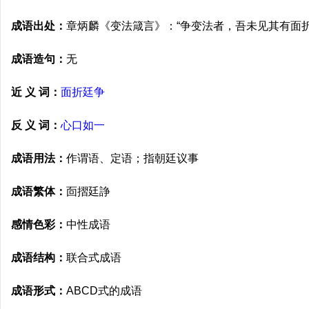
成语出处：
章炳麟《变法箴言》：“争变法者，吾未见其有面
成语造句：
无
近 义 词：
面折廷争
反 义 词：
心口如一
成语用法：
作谓语、定语；指朝廷议事
成语繁体：
靣摺廷諍
感情色彩：
中性成语
成语结构：
联合式成语
成语形式：
ABCD式的成语