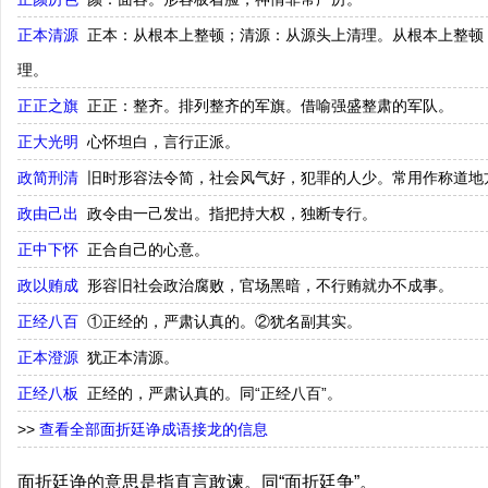
正本清源
正本：从根本上整顿；清源：从源头上清理。从根本上整顿
理。
正正之旗
正正：整齐。排列整齐的军旗。借喻强盛整肃的军队。
正大光明
心怀坦白，言行正派。
政简刑清
旧时形容法令简，社会风气好，犯罪的人少。常用作称道地
政由己出
政令由一己发出。指把持大权，独断专行。
正中下怀
正合自己的心意。
政以贿成
形容旧社会政治腐败，官场黑暗，不行贿就办不成事。
正经八百
①正经的，严肃认真的。②犹名副其实。
正本澄源
犹正本清源。
正经八板
正经的，严肃认真的。同“正经八百”。
>>
查看全部面折廷诤成语接龙的信息
面折廷诤的意思是指直言敢谏。同“面折廷争”。