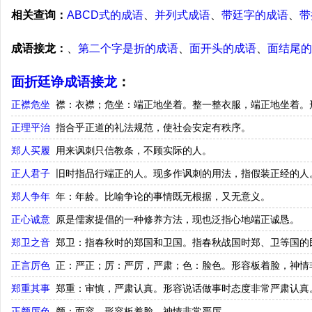
相关查询：
ABCD式的成语
、
并列式成语
、
带廷字的成语
、
带
成语接龙：
、
第二个字是折的成语
、
面开头的成语
、
面结尾的
面折廷诤成语接龙
：
正襟危坐
襟：衣襟；危坐：端正地坐着。整一整衣服，端正地坐着。
正理平治
指合乎正道的礼法规范，使社会安定有秩序。
郑人买履
用来讽刺只信教条，不顾实际的人。
正人君子
旧时指品行端正的人。现多作讽刺的用法，指假装正经的人
郑人争年
年：年龄。比喻争论的事情既无根据，又无意义。
正心诚意
原是儒家提倡的一种修养方法，现也泛指心地端正诚恳。
郑卫之音
郑卫：指春秋时的郑国和卫国。指春秋战国时郑、卫等国的
正言厉色
正：严正；厉：严厉，严肃；色：脸色。形容板着脸，神情
郑重其事
郑重：审慎，严肃认真。形容说话做事时态度非常严肃认真
正颜厉色
颜：面容。形容板着脸，神情非常严厉。