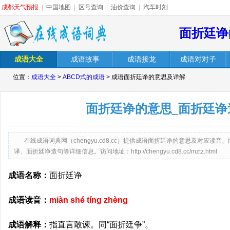
成都天气预报
|
中国地图
|
区号查询
|
油价查询
|
汽车时刻
面折廷诤
成语大全
成语故事
成语接龙
成语对对子
位置：
成语大全
>
ABCD式的成语
> 成语面折廷诤的意思及详解
面折廷诤的意思_面折廷诤
在线成语词典网（chengyu.cd8.cc）提供成语面折廷诤的意思及对应
译、面折廷诤造句等详细信息。访问地址：http://chengyu.cd8.cc/mztz.html
成语名称：
面折廷诤
成语读音：
miàn shé tíng zhèng
成语解释：
指直言敢谏。同“面折廷争”。