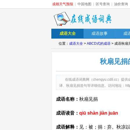
成都天气预报
|
中国地图
|
区号查询
|
油价查询
成语大全
成语故事
成
位置：
成语大全
>
ABCD式的成语
> 成语秋
秋扇见捐
在线成语词典网（chengyu.cd8.c
译、秋扇见捐造句等详细信息。访问地址：http://chengy
成语名称：
秋扇见捐
成语读音：
qiū shàn jiàn juān
成语解释：
见：被；捐：弃。秋凉