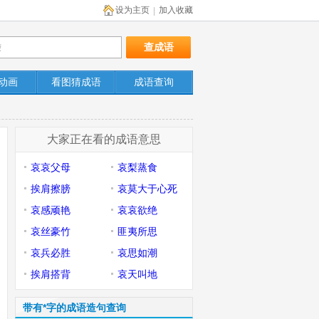
设为主页
加入收藏
|
动画
看图猜成语
成语查询
大家正在看的成语意思
哀哀父母
哀梨蒸食
挨肩擦膀
哀莫大于心死
哀感顽艳
哀哀欲绝
哀丝豪竹
匪夷所思
哀兵必胜
哀思如潮
挨肩搭背
哀天叫地
带有*字的成语造句查询