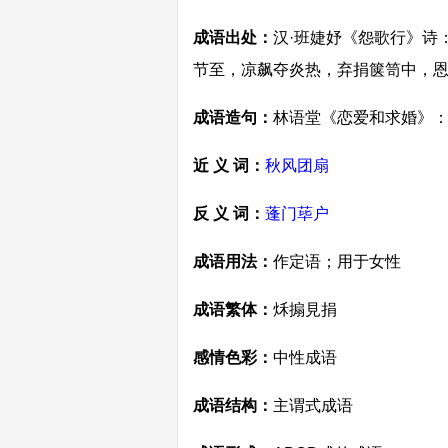
成语出处：
汉·班婕妤《怨歌行》诗
节至，凉飙夺炎热，弃捐箧笥中，恩
成语造句：
林语堂《恋爱和求婚》：
近 义 词：
秋风团扇
反 义 词：
蓬门荜户
成语用法：
作定语；用于女性
成语繁体：
秌搧見捐
感情色彩：
中性成语
成语结构：
主谓式成语