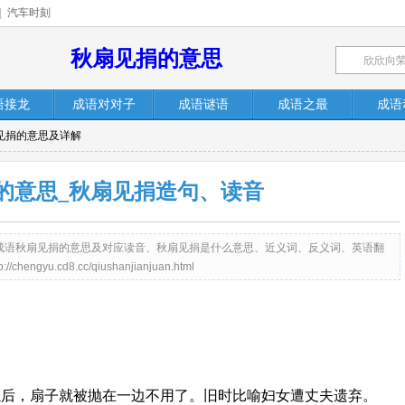
|
汽车时刻
秋扇见捐的意思
语接龙
成语对对子
成语谜语
成语之最
成语
扇见捐的意思及详解
的意思_秋扇见捐造句、读音
c）提供成语秋扇见捐的意思及对应读音、秋扇见捐是什么意思、近义词、反义词、英语翻
u.cd8.cc/qiushanjianjuan.html
以后，扇子就被抛在一边不用了。旧时比喻妇女遭丈夫遗弃。