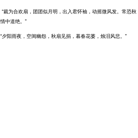
：“裁为合欢扇，团团似月明，出入君怀袖，动摇微风发。常恐秋
情中道绝。”
“夕阳雨夜，空闺幽怨，秋扇见捐，暮春花萎，烛泪风悲。”