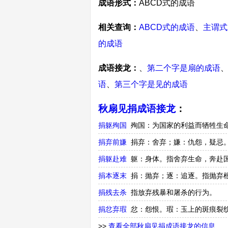
成语形式：
ABCD式的成语
相关查询：
ABCD式的成语
、
主谓式
的成语
成语接龙：
、
第二个字是扇的成语
语
、
第三个字是见的成语
秋扇见捐成语接龙
：
捐躯殉国
殉国：为国家的利益而牺牲生
捐弃前嫌
捐弃：舍弃；嫌：仇怨，疑忌
捐躯赴难
躯：身体。指舍弃生命，奔赴
捐本逐末
捐：抛弃；逐：追逐。指抛弃
捐残去杀
指放弃残暴和屠杀的行为。
捐忿弃瑕
忿：怨恨。瑕：玉上的斑痕裂
>>
查看全部秋扇见捐成语接龙的信息