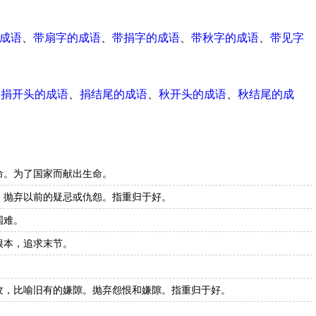
成语
、
带扇字的成语
、
带捐字的成语
、
带秋字的成语
、
带见字
、
捐开头的成语
、
捐结尾的成语
、
秋开头的成语
、
秋结尾的成
命。为了国家而献出生命。
。抛弃以前的疑忌或仇怨。指重归于好。
国难。
根本，追求末节。
纹，比喻旧有的嫌隙。抛弃怨恨和嫌隙。指重归于好。