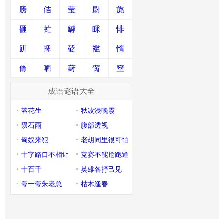
膀
佶
莹
尉
旄
砸
虻
罅
睬
悱
趼
捭
砭
褴
惰
脩
哂
葑
脔
窒
成语谜语大全
落花生
秋波浸晚霞
陨石雨
腹部透视
匈奴来犯
老胡同里很可怕
十字路口不相让
竞赛不能抢跑道
十百千
英雄各抒己见
夸一夸朱老总
枯木逢春