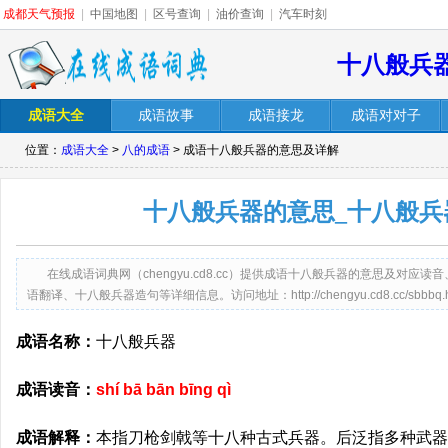
成都天气预报
|
中国地图
|
区号查询
|
油价查询
|
汽车时刻
十八般兵
成语大全
成语故事
成语接龙
成语对对子
位置：
成语大全
>
八的成语
> 成语十八般兵器的意思及详解
十八般兵器的意思_十八般兵
在线成语词典网（chengyu.cd8.cc）提供成语十八般兵器的意思及对
语翻译、十八般兵器造句等详细信息。访问地址：http://chengyu.cd8.cc/sbbbq.h
成语名称：
十八般兵器
成语读音：
shí bā bān bīng qì
成语解释：
本指刀枪剑戟等十八种古式兵器。后泛指多种武器