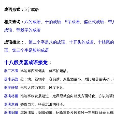
成语形式：
5字成语
相关查询：
八的成语
、
十的成语
、
5字成语
、
偏正式成语
、
带
成语
、
带般字的成语
成语接龙：
、
第二个字是八的成语
、
十开头的成语
、
十结尾的
语
、
第三个字是般的成语
十八般兵器成语接龙
：
器二不匮
比喻东西有储备，就不怕短缺。
器小易盈
盈：满。器物小，容易满。原指酒量小。后比喻器量狭小，
器宇轩昂
形容人精力充沛，风度不凡。
器满将覆
比喻事物发展超过一定界限就会向相反方面转化。亦以喻骄傲
器满意得
骄傲自大、得意忘形的样子。
器满则覆
容器满溢，则将倾覆。比喻事物发展超过一定界限就会向相