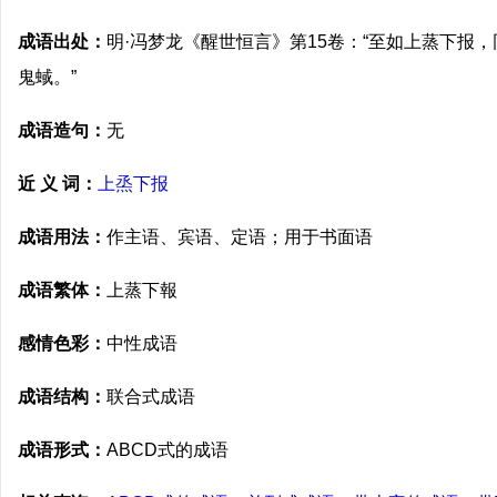
成语出处：
明·冯梦龙《醒世恒言》第15卷：“至如上蒸下报
鬼蜮。”
成语造句：
无
近 义 词：
上烝下报
成语用法：
作主语、宾语、定语；用于书面语
成语繁体：
上蒸下報
感情色彩：
中性成语
成语结构：
联合式成语
成语形式：
ABCD式的成语