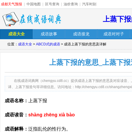
成都天气预报
|
中国地图
|
区号查询
|
油价查询
|
汽车时刻
上蒸下报
成语大全
成语故事
成语接龙
成语对对子
位置：
成语大全
>
ABCD式的成语
> 成语上蒸下报的意思及详解
上蒸下报的意思_上蒸下报
在线成语词典网（chengyu.cd8.cc）提供成语上蒸下报的意思及对应
译、上蒸下报造句等详细信息。访问地址：http://chengyu.cd8.cc/shangzhengxia
成语名称：
上蒸下报
成语读音：
shàng zhēng xià bào
成语解释：
泛指乱伦的性行为。