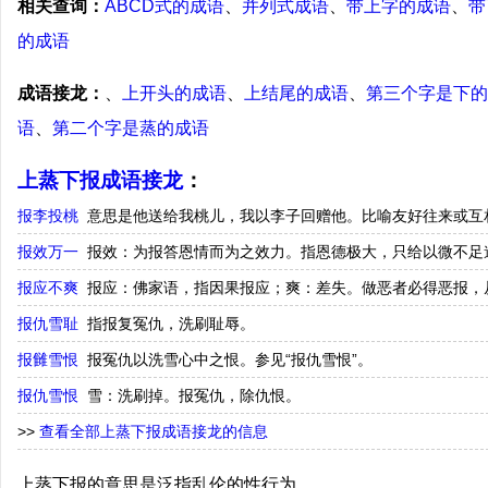
相关查询：
ABCD式的成语
、
并列式成语
、
带上字的成语
、
带
的成语
成语接龙：
、
上开头的成语
、
上结尾的成语
、
第三个字是下的
语
、
第二个字是蒸的成语
上蒸下报成语接龙
：
报李投桃
意思是他送给我桃儿，我以李子回赠他。比喻友好往来或互
报效万一
报效：为报答恩情而为之效力。指恩德极大，只给以微不足
报应不爽
报应：佛家语，指因果报应；爽：差失。做恶者必得恶报，
报仇雪耻
指报复冤仇，洗刷耻辱。
报雠雪恨
报冤仇以洗雪心中之恨。参见“报仇雪恨”。
报仇雪恨
雪：洗刷掉。报冤仇，除仇恨。
>>
查看全部上蒸下报成语接龙的信息
上蒸下报的意思是泛指乱伦的性行为。