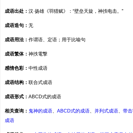
成语出处：
汉·扬雄《羽猎赋》：“壁垒天旋，神抶电击。”
成语造句：
无
成语用法：
作谓语、定语；用于比喻句
成语繁体：
神抶電撃
感情色彩：
中性成语
成语结构：
联合式成语
成语形式：
ABCD式的成语
相关查询：
鬼神的成语
、
ABCD式的成语
、
并列式成语
、
带击
成语