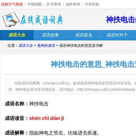
成都天气预报
|
中国地图
|
区号查询
|
油价查询
|
汽车时刻
神抶电击
成语大全
成语故事
成语接龙
成语对对子
位置：
成语大全
>
鬼神的成语
> 成语神抶电击的意思及详解
神抶电击的意思_神抶电击
在线成语词典网（chengyu.cd8.cc）提供成语神抶电击的意思及对应
译、神抶电击造句等详细信息。访问地址：http://chengyu.cd8.cc/shenchidianji.
成语名称：
神抶电击
成语读音：
shén chì diàn jī
成语解释：
指如神电之笞击。比喻进击疾速。