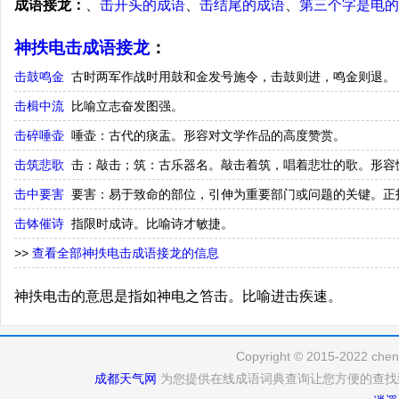
成语接龙：
、
击开头的成语
、
击结尾的成语
、
第三个字是电的
神抶电击成语接龙
：
击鼓鸣金
古时两军作战时用鼓和金发号施令，击鼓则进，鸣金则退。
击楫中流
比喻立志奋发图强。
击碎唾壶
唾壶：古代的痰盂。形容对文学作品的高度赞赏。
击筑悲歌
击：敲击；筑：古乐器名。敲击着筑，唱着悲壮的歌。形容
击中要害
要害：易于致命的部位，引伸为重要部门或问题的关键。正
击钵催诗
指限时成诗。比喻诗才敏捷。
>>
查看全部神抶电击成语接龙的信息
神抶电击的意思是指如神电之笞击。比喻进击疾速。
Copyright © 2015-2022 cheng
成都天气网
为您提供在线成语词典查询让您方便的查找