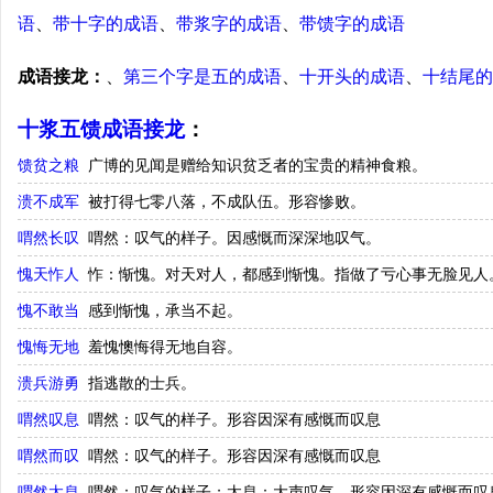
语
、
带十字的成语
、
带浆字的成语
、
带馈字的成语
成语接龙：
、
第三个字是五的成语
、
十开头的成语
、
十结尾的
十浆五馈成语接龙
：
馈贫之粮
广博的见闻是赠给知识贫乏者的宝贵的精神食粮。
溃不成军
被打得七零八落，不成队伍。形容惨败。
喟然长叹
喟然：叹气的样子。因感慨而深深地叹气。
愧天怍人
怍：惭愧。对天对人，都感到惭愧。指做了亏心事无脸见人
愧不敢当
感到惭愧，承当不起。
愧悔无地
羞愧懊悔得无地自容。
溃兵游勇
指逃散的士兵。
喟然叹息
喟然：叹气的样子。形容因深有感慨而叹息
喟然而叹
喟然：叹气的样子。形容因深有感慨而叹息
喟然太息
喟然：叹气的样子；太息：大声叹气。形容因深有感慨而叹