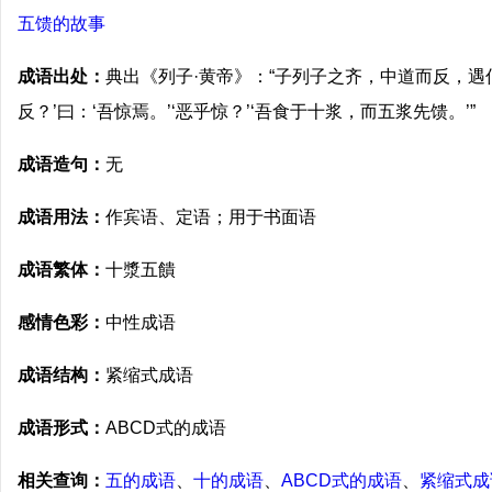
五馈的故事
成语出处：
典出《列子·黄帝》：“子列子之齐，中道而反，遇
反？’曰：‘吾惊焉。’‘恶乎惊？’‘吾食于十浆，而五浆先馈。’”
成语造句：
无
成语用法：
作宾语、定语；用于书面语
成语繁体：
十漿五饋
感情色彩：
中性成语
成语结构：
紧缩式成语
成语形式：
ABCD式的成语
相关查询：
五的成语
、
十的成语
、
ABCD式的成语
、
紧缩式成