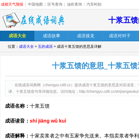
成都天气预报
|
中国地图
|
区号查询
|
油价查询
|
汽车时刻
十浆五馈
成语大全
成语故事
成语接龙
成语对对子
位置：
成语大全
>
五的成语
> 成语十浆五馈的意思及详解
十浆五馈的意思_十浆五馈
在线成语词典网（chengyu.cd8.cc）提供成语十浆五馈的意思及对应
译、十浆五馈造句等详细信息。访问地址：http://chengyu.cd8.cc/shijiangwukui.
成语名称：
十浆五馈
成语读音：
shí jiāng wǔ kuì
成语解释：
十家卖浆者之中有五家争先送来。本指卖浆者争利