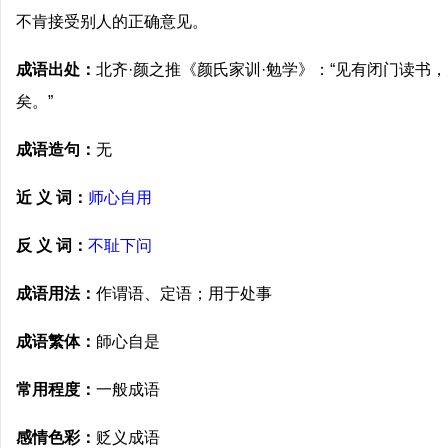
不肯接受别人的正确意见。
成语出处：
北齐·颜之推《颜氏家训·勉学》：“见有闭门读书
矣。”
成语造句：
无
近 义 词：
师心自用
反 义 词：
不耻下问
成语用法：
作谓语、定语；用于处事
成语繁体：
師心自是
常用程度：
一般成语
感情色彩：
贬义成语