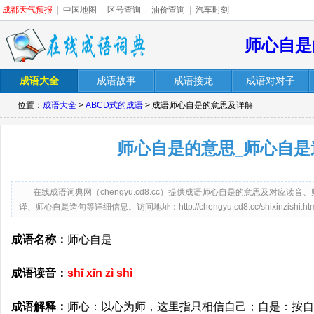
成都天气预报
|
中国地图
|
区号查询
|
油价查询
|
汽车时刻
师心自是
成语大全
成语故事
成语接龙
成语对对子
位置：
成语大全
>
ABCD式的成语
> 成语师心自是的意思及详解
师心自是的意思_师心自是
在线成语词典网（chengyu.cd8.cc）提供成语师心自是的意思及对应
译、师心自是造句等详细信息。访问地址：http://chengyu.cd8.cc/shixinzishi.htm
成语名称：
师心自是
成语读音：
shī xīn zì shì
成语解释：
师心：以心为师，这里指只相信自己；自是：按自