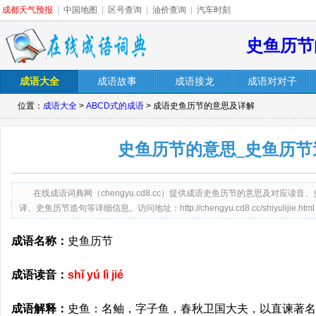
成都天气预报
|
中国地图
|
区号查询
|
油价查询
|
汽车时刻
史鱼历节
成语大全
成语故事
成语接龙
成语对对子
位置：
成语大全
>
ABCD式的成语
> 成语史鱼历节的意思及详解
史鱼历节的意思_史鱼历节
在线成语词典网（chengyu.cd8.cc）提供成语史鱼历节的意思及对应
译、史鱼历节造句等详细信息。访问地址：http://chengyu.cd8.cc/shiyulijie.html
成语名称：
史鱼历节
成语读音：
shǐ yú lì jié
成语解释：
史鱼：名鲉，字子鱼，春秋卫国大夫，以直谏著名