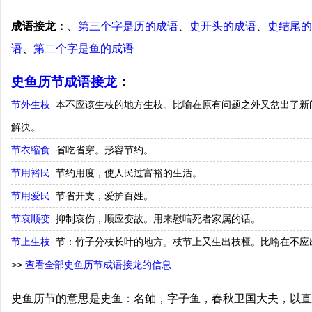
成语接龙：
、
第三个字是历的成语
、
史开头的成语
、
史结尾的
语
、
第二个字是鱼的成语
史鱼历节成语接龙
：
节外生枝
本不应该生枝的地方生枝。比喻在原有问题之外又岔出了新
解决。
节衣缩食
省吃省穿。形容节约。
节用裕民
节约用度，使人民过富裕的生活。
节用爱民
节省开支，爱护百姓。
节哀顺变
抑制哀伤，顺应变故。用来慰唁死者家属的话。
节上生枝
节：竹子分枝长叶的地方。枝节上又生出枝桠。比喻在不应
>>
查看全部史鱼历节成语接龙的信息
史鱼历节的意思是史鱼：名鲉，字子鱼，春秋卫国大夫，以直