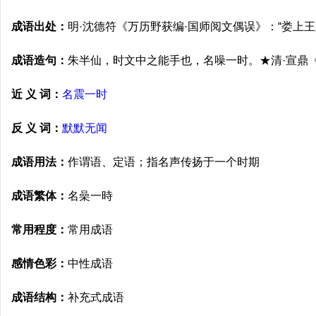
成语出处：
明·沈德符《万历野获编·国师阅文偶误》：“娄上
成语造句：
朱半仙，时文中之能手也，名噪一时。★清·宣鼎
近 义 词：
名震一时
反 义 词：
默默无闻
成语用法：
作谓语、定语；指名声传扬于一个时期
成语繁体：
名喿一時
常用程度：
常用成语
感情色彩：
中性成语
成语结构：
补充式成语