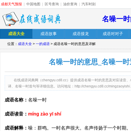
成都天气预报
|
中国地图
|
区号查询
|
油价查询
|
汽车时刻
名噪一时
成语大全
成语故事
成语接龙
成语对对子
位置：
成语大全
>
一的成语
> 成语名噪一时的意思及详解
名噪一时的意思_名噪一时
在线成语词典网（chengyu.cd8.cc）提供成语名噪一时的意思及对应
译、名噪一时造句等详细信息。访问地址：http://chengyu.cd8.cc/mingzaoyishi.h
成语名称：
名噪一时
成语读音：
míng zào yī shí
成语解释：
噪：群鸣。一时名声很大。名声传扬于一个时期。