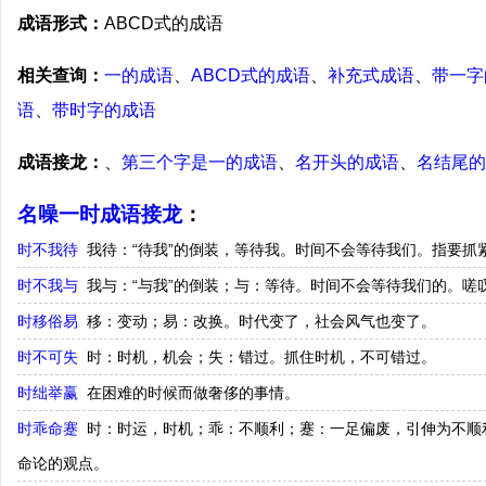
成语形式：
ABCD式的成语
相关查询：
一的成语
、
ABCD式的成语
、
补充式成语
、
带一字
语
、
带时字的成语
成语接龙：
、
第三个字是一的成语
、
名开头的成语
、
名结尾的
名噪一时成语接龙
：
时不我待
我待：“待我”的倒装，等待我。时间不会等待我们。指要抓
时不我与
我与：“与我”的倒装；与：等待。时间不会等待我们的。嗟
时移俗易
移：变动；易：改换。时代变了，社会风气也变了。
时不可失
时：时机，机会；失：错过。抓住时机，不可错过。
时绌举赢
在困难的时候而做奢侈的事情。
时乖命蹇
时：时运，时机；乖：不顺利；蹇：一足偏废，引伸为不顺
命论的观点。